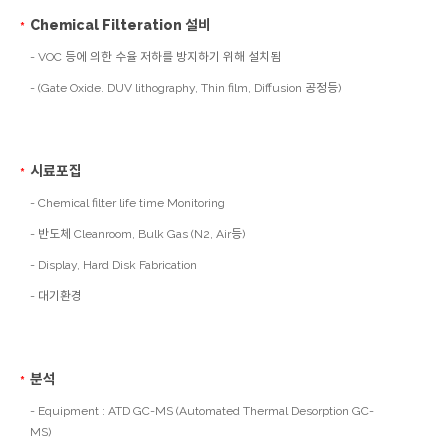
Chemical Filteration 설비
- VOC 등에 의한 수율 저하를 방지하기 위해 설치됨
- (Gate Oxide. DUV lithography, Thin film, Diffusion 공정등)
시료포집
- Chemical filter life time Monitoring
- 반도체 Cleanroom, Bulk Gas (N2, Air등)
- Display, Hard Disk Fabrication
- 대기환경
분석
- Equipment : ATD GC-MS (Automated Thermal Desorption GC-
MS)