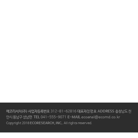
에코리서치(주)
사업자등록번호
312-81-62816
대표자
정명효
ADDRESS
충청남도 천
안시 동남구 성남면
TEL
041-555-9071
E-MAIL
ecoanal@ecomd.co.kr
Copyright 2018
ECORESEARCH, INC.
. All rights reserved.