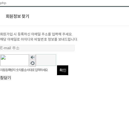
php
회원정보 찾기
회원가입 시 등록하신 이메일 주소를 입력해 주세요.
해당 이메일로 아이디와 비밀번호 정보를 보내드립니다.
숫
자
새
음
로
자동등록방지 숫자를 순서대로 입력하세요.
성
고
듣
창닫기
침
기