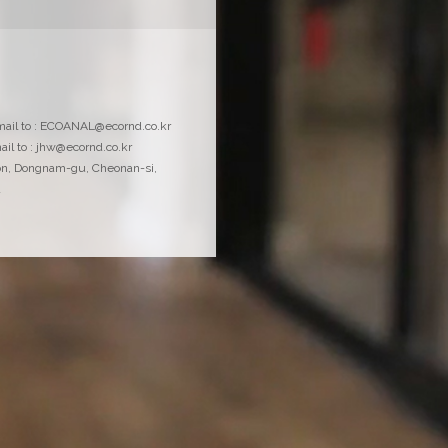
물질안전보건자료
email to : ECOANAL@ecornd.co.kr
MSDS 및 시약정보요약서 다운로드
ail to : jhw@ecornd.co.kr
on, Dongnam-gu, Cheonan-si,
a