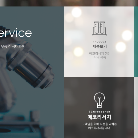
ervice
Technoloy
업무능력 극대화에
에코리서치는 극미량 오염관리 및 관련기
필요한 모든 설비(초순수제조기, 전처리 장비
순도시약 등을 종합적으로 제공합니다.
에코리서치 제품보기
에코리서치의 생산 시약목록 입니다..