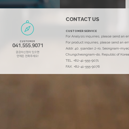
CONTACT US
에코리서치
CUSTOMER SERVICE
고객을 위해 최선을 다하는 에코리서치입니다..
For Analysis inquiries, please send an 
For product inquiries, please send an em
Addr. 40, 5sandan 2-ro, Seongnam-mye
Chungcheongnam-do, Republic of Kore
TEL. +82-41-555-9071
FAX. +82-41-555-9076
연락처
ECOANAL@ecornd.co.kr
TEL. +82-41-555-9071
FAX. +82-41-555-9076