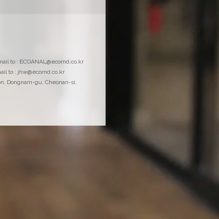
물질안전보건자료
email to : ECOANAL@ecornd.co.kr
MSDS 및 시약정보요약서 다운로드
ail to : jhw@ecornd.co.kr
on, Dongnam-gu, Cheonan-si,
a