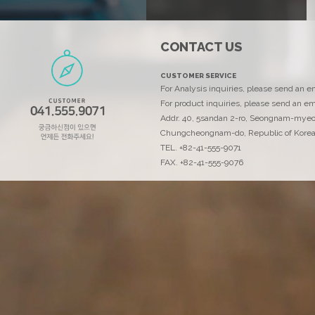
CONTACT US
에코리서치
CUSTOMER SERVICE
고객을 위해 최선을 다하는 에코리서치입니다..
For Analysis inquiries, please send an 
For product inquiries, please send an em
Addr. 40, 5sandan 2-ro, Seongnam-mye
Chungcheongnam-do, Republic of Kore
TEL. +82-41-555-9071
FAX. +82-41-555-9076
연락처
ECOANAL@ecornd.co.kr
TEL. +82-41-555-9071
FAX. +82-41-555-9076