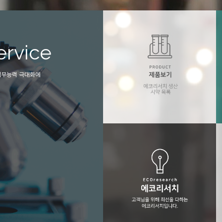
ervice
Technoloy
업무능력 극대화에
에코리서치는 극미량 오염관리 및 관련기
필요한 모든 설비(초순수제조기, 전처리 장비
순도시약 등을 종합적으로 제공합니다.
에코리서치 제품보기
에코리서치의 생산 시약목록 입니다..