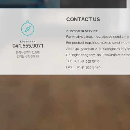
CONTACT US
에코리서치
CUSTOMER SERVICE
고객을 위해 최선을 다하는 에코리서치입니다..
For Analysis inquiries, please send an 
For product inquiries, please send an em
Addr. 40, 5sandan 2-ro, Seongnam-mye
Chungcheongnam-do, Republic of Kore
TEL. +82-41-555-9071
FAX. +82-41-555-9076
연락처
ECOANAL@ecornd.co.kr
TEL. +82-41-555-9071
FAX. +82-41-555-9076