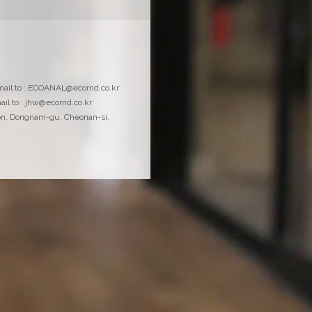
물질안전보건자료
email to : ECOANAL@ecornd.co.kr
MSDS 및 시약정보요약서 다운로드
ail to : jhw@ecornd.co.kr
on, Dongnam-gu, Cheonan-si,
a