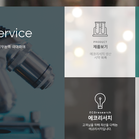
ervice
Technoloy
업무능력 극대화에
에코리서치는 극미량 오염관리 및 관련기
필요한 모든 설비(초순수제조기, 전처리 장비
순도시약 등을 종합적으로 제공합니다.
에코리서치 제품보기
에코리서치의 생산 시약목록 입니다..