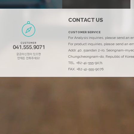
CONTACT US
에코리서치
CUSTOMER SERVICE
고객을 위해 최선을 다하는 에코리서치입니다..
For Analysis inquiries, please send an 
For product inquiries, please send an em
Addr. 40, 5sandan 2-ro, Seongnam-mye
Chungcheongnam-do, Republic of Kore
TEL. +82-41-555-9071
FAX. +82-41-555-9076
연락처
ECOANAL@ecornd.co.kr
TEL. +82-41-555-9071
FAX. +82-41-555-9076