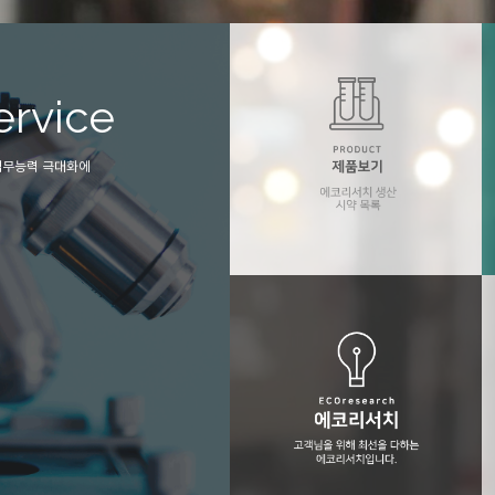
ervice
Technoloy
업무능력 극대화에
에코리서치는 극미량 오염관리 및 관련기
필요한 모든 설비(초순수제조기, 전처리 장비
순도시약 등을 종합적으로 제공합니다.
에코리서치 제품보기
에코리서치의 생산 시약목록 입니다..