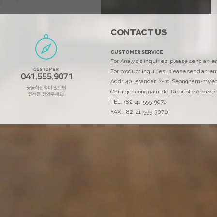
CONTACT US
에코리서치
CUSTOMER SERVICE
고객을 위해 최선을 다하는 에코리서치입니다..
For Analysis inquiries, please send an 
For product inquiries, please send an em
Addr. 40, 5sandan 2-ro, Seongnam-mye
Chungcheongnam-do, Republic of Kore
TEL. +82-41-555-9071
FAX. +82-41-555-9076
연락처
ECOANAL@ecornd.co.kr
TEL. +82-41-555-9071
FAX. +82-41-555-9076