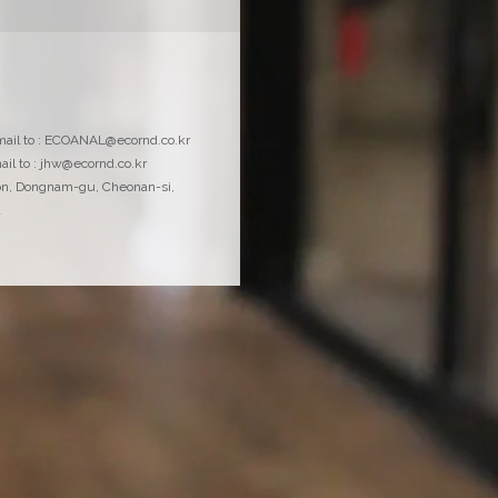
물질안전보건자료
email to : ECOANAL@ecornd.co.kr
MSDS 및 시약정보요약서 다운로드
ail to : jhw@ecornd.co.kr
on, Dongnam-gu, Cheonan-si,
a